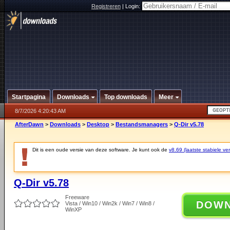
Registreren
|
Login:
Startpagina
Downloads
Top downloads
Meer
8/7/2026 4:20:43 AM
AfterDawn
>
Downloads
>
Desktop
>
Bestandsmanagers
>
Q-Dir v5.78
Dit is een oude versie van deze software. Je kunt ook de
v8.69 (laatste stabiele ver
Q-Dir v5.78
Freeware
DOW
Vista / Win10 / Win2k / Win7 / Win8 /
WinXP