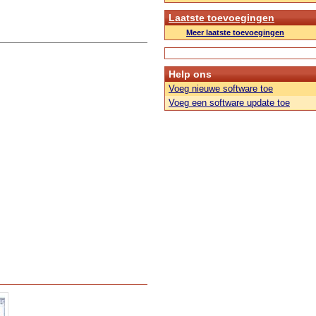
Laatste toevoegingen
Meer laatste toevoegingen
Help ons
Voeg nieuwe software toe
Voeg een software update toe