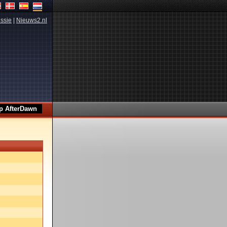
ssie
|
Nieuws2.nl