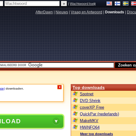
|
Wachtwoord kwijt
AfterDawn
|
Nieuws
|
Vraag en Antwoord
|
Downloads
|
Discu
Top downloads
X
sie)
downloaden.
Spotnet
DVD Shrink
coverXP Free
QuickPar (nederlands)
NLOAD
MakeMKV
HWiNFO64
Meer top downloads