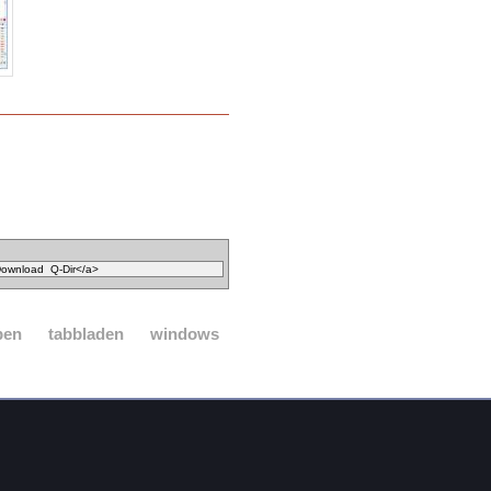
pen
tabbladen
windows