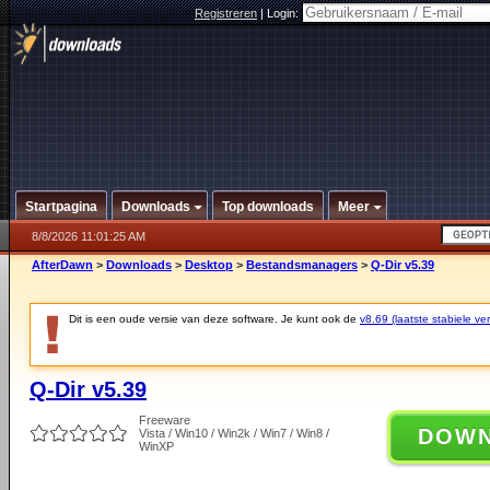
Registreren
|
Login:
Startpagina
Downloads
Top downloads
Meer
8/8/2026 11:01:25 AM
AfterDawn
>
Downloads
>
Desktop
>
Bestandsmanagers
>
Q-Dir v5.39
Dit is een oude versie van deze software. Je kunt ook de
v8.69 (laatste stabiele ver
Q-Dir v5.39
Freeware
DOW
Vista / Win10 / Win2k / Win7 / Win8 /
WinXP