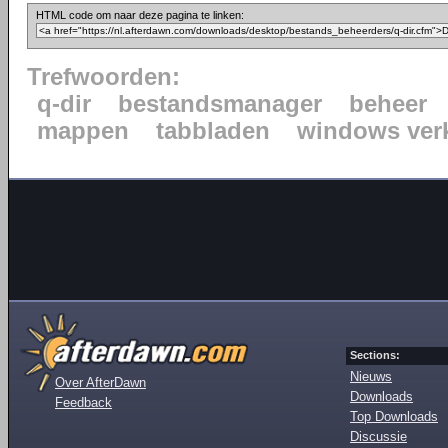
HTML code om naar deze pagina te linken:
Trefwoorden:
q-dir
bestandsmanager
beheer
mappen
tabbladen
windows ver
Sections:
Nieuws
Over AfterDawn
Downloads
Feedback
Top Downloads
Discussie