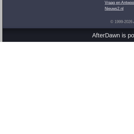
Vraag en Antwoo
Nieuws2.nl
© 1999-2026
AfterDawn is p