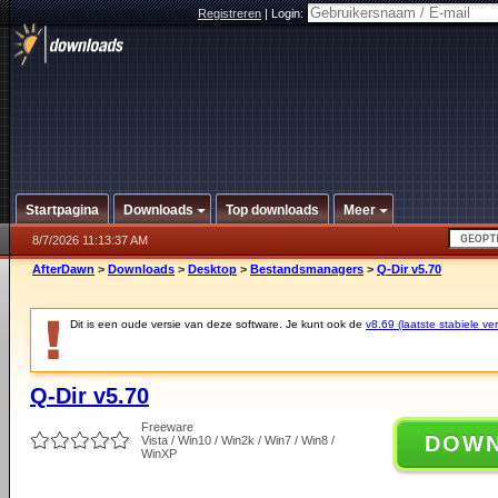
Registreren
|
Login:
Startpagina
Downloads
Top downloads
Meer
8/7/2026 11:13:37 AM
AfterDawn
>
Downloads
>
Desktop
>
Bestandsmanagers
>
Q-Dir v5.70
Dit is een oude versie van deze software. Je kunt ook de
v8.69 (laatste stabiele ver
Q-Dir v5.70
Freeware
DOW
Vista / Win10 / Win2k / Win7 / Win8 /
WinXP