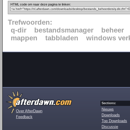
HTML code om naar deze pagina te linken:
Trefwoorden:
q-dir
bestandsmanager
beheer
mappen
tabbladen
windows ver
Sections:
Nieuws
Over AfterDawn
Downloads
Feedback
Top Downloads
Discussie