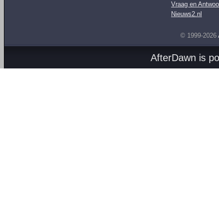
Vraag en Antwoo
Nieuws2.nl
© 1999-2026
AfterDawn is p