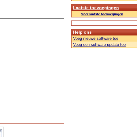
Laatste toevoegingen
Meer laatste toevoegingen
Help ons
Voeg nieuwe software toe
Voeg een software update toe