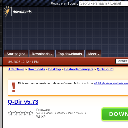
Registreren
|
Login:
Startpagina
Downloads
Top downloads
Meer
8/6/2026 12:42:41 PM
AfterDawn
>
Downloads
>
Desktop
>
Bestandsmanagers
>
Q-Dir v5.73
Dit is een oude versie van deze software. Je kunt ook de
v8.69 (laatste stabiele ver
Q-Dir v5.73
Freeware
DOW
Vista / Win10 / Win2k / Win7 / Win8 /
WinXP