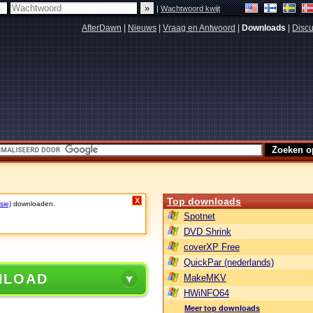
|
Wachtwoord kwijt
AfterDawn
|
Nieuws
|
Vraag en Antwoord
|
Downloads
|
Discu
Top downloads
X
sie)
downloaden.
Spotnet
DVD Shrink
coverXP Free
QuickPar (nederlands)
NLOAD
MakeMKV
HWiNFO64
Meer top downloads