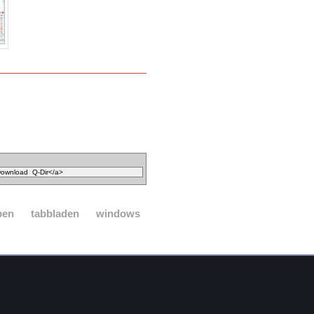
pen
tabbladen
windows