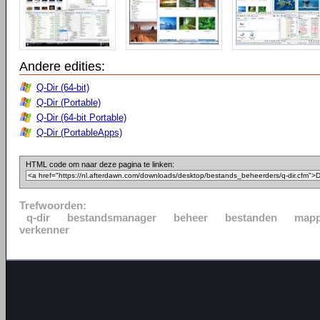
Andere edities:
Q-Dir (64-bit)
Q-Dir (Portable)
Q-Dir (64-bit Portable)
Q-Dir (PortableApps)
HTML code om naar deze pagina te linken:
Trefwoorden:
q-dir
bestandsmanager
beheer
bestanden
map
verkenner