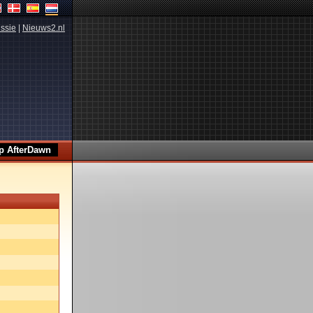
ssie
|
Nieuws2.nl