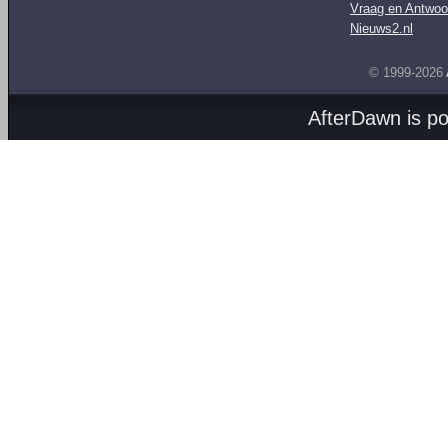
Vraag en Antwoo
Nieuws2.nl
© 1999-2026
AfterDawn is p