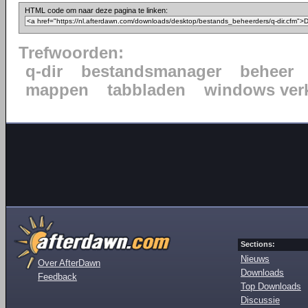
HTML code om naar deze pagina te linken:
Trefwoorden:
q-dir
bestandsmanager
beheer
mappen
tabbladen
windows ver
Sections:
Nieuws
Over AfterDawn
Downloads
Feedback
Top Downloads
Discussie