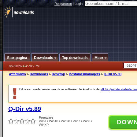
Registreren
|
Login:
Startpagina
Downloads
Top downloads
Meer
8/7/2026 4:45:05 PM
AfterDawn
>
Downloads
>
Desktop
>
Bestandsmanagers
>
Q-Dir v5.89
Dit is een oude versie van deze software. Je kunt ook de
v8.69 (laatste stabiele ver
Q-Dir v5.89
Freeware
DOW
Vista / Win10 / Win2k / Win7 / Win8 /
WinXP