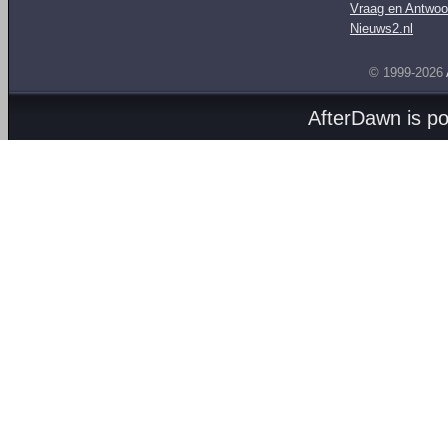
Vraag en Antwoo
Nieuws2.nl
© 1999-2026
AfterDawn is p