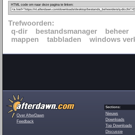
HTML code om naar deze pagina te linken:
Trefwoorden:
q-dir
bestandsmanager
beheer
mappen
tabbladen
windows ver
Sections:
Nieuws
Over AfterDawn
Downloads
Feedback
Top Downloads
Discussie