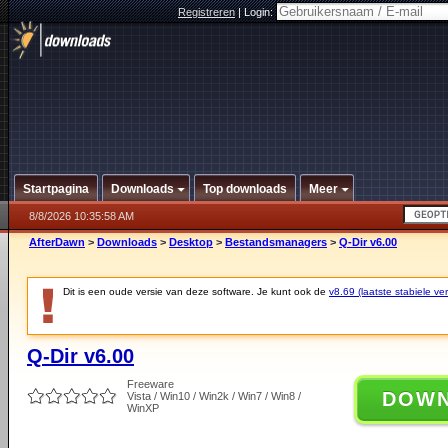
Registreren
|
Login:
Startpagina
Downloads
Top downloads
Meer
8/8/2026 10:35:58 AM
AfterDawn
>
Downloads
>
Desktop
>
Bestandsmanagers
>
Q-Dir v6.00
Dit is een oude versie van deze software. Je kunt ook de
v8.69 (laatste stabiele ver
Q-Dir v6.00
Freeware
DOW
Vista / Win10 / Win2k / Win7 / Win8 /
WinXP