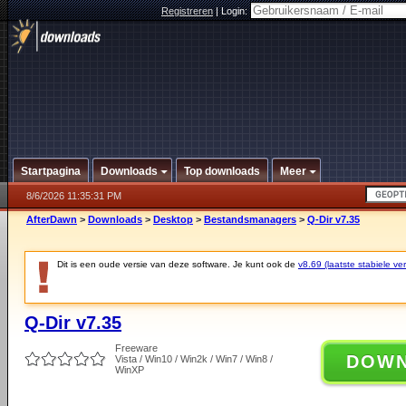
Registreren
|
Login:
Startpagina
Downloads
Top downloads
Meer
8/6/2026 11:35:31 PM
AfterDawn
>
Downloads
>
Desktop
>
Bestandsmanagers
>
Q-Dir v7.35
Dit is een oude versie van deze software. Je kunt ook de
v8.69 (laatste stabiele ver
Q-Dir v7.35
Freeware
DOW
Vista / Win10 / Win2k / Win7 / Win8 /
WinXP