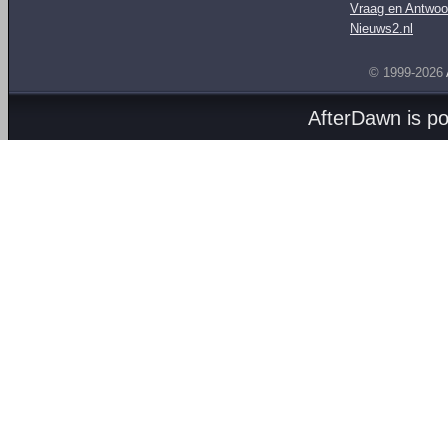
Vraag en Antwoo
Nieuws2.nl
© 1999-2026
AfterDawn is p