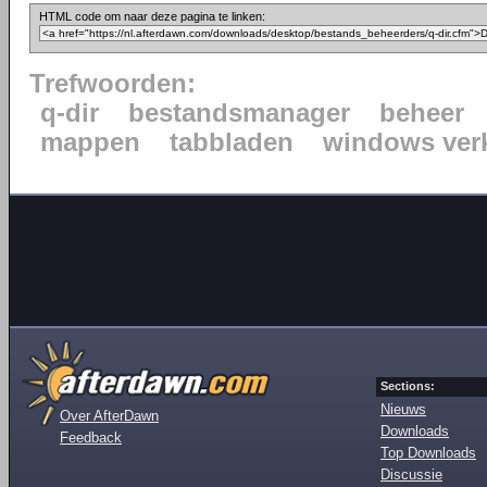
HTML code om naar deze pagina te linken:
Trefwoorden:
q-dir
bestandsmanager
beheer
mappen
tabbladen
windows ver
Sections:
Nieuws
Over AfterDawn
Downloads
Feedback
Top Downloads
Discussie