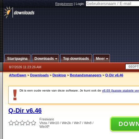
Registreren
|
Login:
Startpagina
Downloads
Top downloads
Meer
8/7/2026 11:23:26 AM
AfterDawn
>
Downloads
>
Desktop
>
Bestandsmanagers
>
Q-Dir v6.46
Dit is een oude versie van deze software. Je kunt ook de
v8.69 (laatste stabiele ver
Q-Dir v6.46
Freeware
DOW
Vista / Win10 / Win2k / Win7 / Win8 /
WinXP