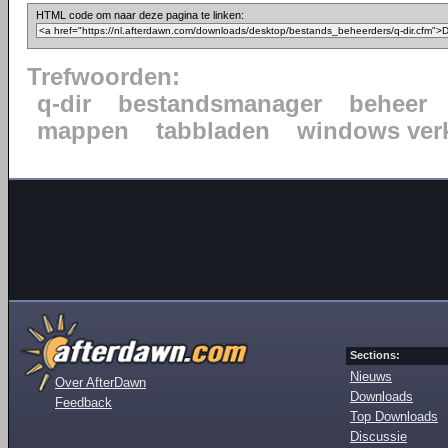
HTML code om naar deze pagina te linken:
Trefwoorden:
q-dir
bestandsmanager
beheer
mappen
tabbladen
windows ver
Sections:
Nieuws
Over AfterDawn
Downloads
Feedback
Top Downloads
Discussie