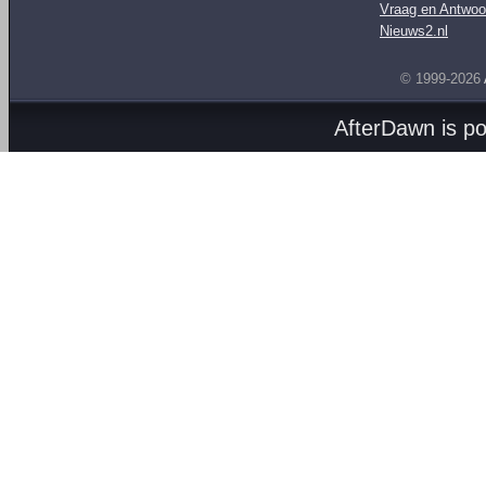
Vraag en Antwoo
Nieuws2.nl
© 1999-2026
AfterDawn is p