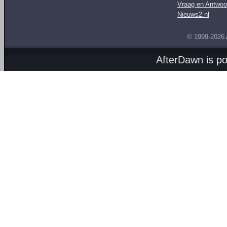
Vraag en Antwoo
Nieuws2.nl
© 1999-2026
AfterDawn is p