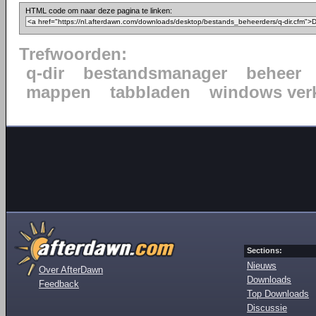
HTML code om naar deze pagina te linken:
Trefwoorden:
q-dir
bestandsmanager
beheer
mappen
tabbladen
windows ver
Sections:
Nieuws
Over AfterDawn
Downloads
Feedback
Top Downloads
Discussie