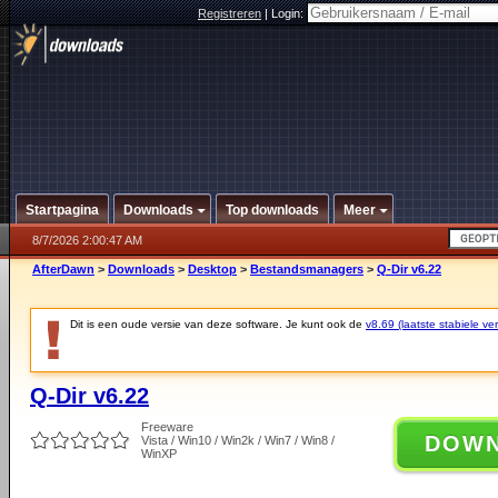
Registreren
|
Login:
Startpagina
Downloads
Top downloads
Meer
8/7/2026 2:00:47 AM
AfterDawn
>
Downloads
>
Desktop
>
Bestandsmanagers
>
Q-Dir v6.22
Dit is een oude versie van deze software. Je kunt ook de
v8.69 (laatste stabiele ver
Q-Dir v6.22
Freeware
DOW
Vista / Win10 / Win2k / Win7 / Win8 /
WinXP