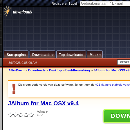
Registreren
|
Login:
Startpagina
Downloads
Top downloads
Meer
8/8/2026 9:05:09 AM
AfterDawn
>
Downloads
>
Desktop
>
Beeldbewerking
>
JAlbum for Mac OSX v9
Dit is een oude versie van deze software. Je kunt ook de
v21 (laatste stabiele versi
JAlbum for Mac OSX v9.4
Adware
DOW
OSX