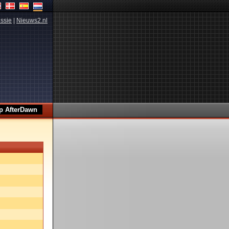
ssie
|
Nieuws2.nl