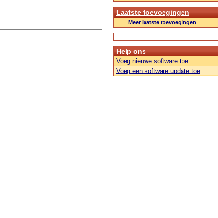
Laatste toevoegingen
Meer laatste toevoegingen
Help ons
Voeg nieuwe software toe
Voeg een software update toe