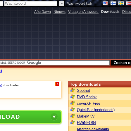
|
Wachtwoord kwijt
AfterDawn
|
Nieuws
|
Vraag en Antwoord
|
Downloads
|
Discu
.4
Top downloads
X
e)
downloaden.
Spotnet
DVD Shrink
coverXP Free
QuickPar (nederlands)
NLOAD
MakeMKV
HWiNFO64
Meer top downloads