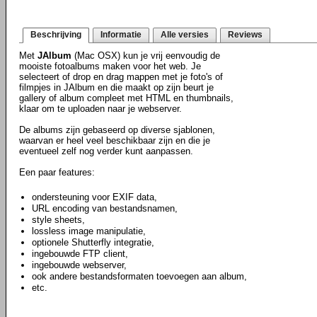
Beschrijving
Informatie
Alle versies
Reviews
Met
JAlbum
(Mac OSX) kun je vrij eenvoudig de
mooiste fotoalbums maken voor het web. Je
selecteert of drop en drag mappen met je foto's of
filmpjes in JAlbum en die maakt op zijn beurt je
gallery of album compleet met HTML en thumbnails,
klaar om te uploaden naar je webserver.
De albums zijn gebaseerd op diverse sjablonen,
waarvan er heel veel beschikbaar zijn en die je
eventueel zelf nog verder kunt aanpassen.
Een paar features:
ondersteuning voor EXIF data,
URL encoding van bestandsnamen,
style sheets,
lossless image manipulatie,
optionele Shutterfly integratie,
ingebouwde FTP client,
ingebouwde webserver,
ook andere bestandsformaten toevoegen aan album,
etc.