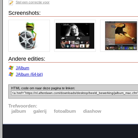
Stel een correctie voor
Screenshots:
Andere edities:
JAlbum
JAlbum (64-bit)
HTML code om naar deze pagina te linken:
Trefwoorden:
jalbum
galerij
fotoalbum
diashow