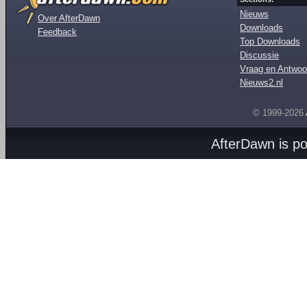
Nieuws
Over AfterDawn
Downloads
Feedback
Top Downloads
Discussie
Vraag en Antwoo
Nieuws2.nl
© 1999-2026
AfterDawn is p