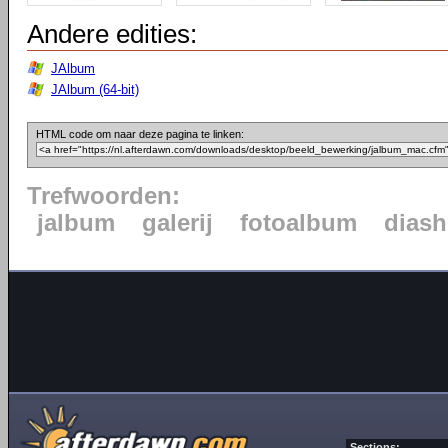
Andere edities:
JAlbum
JAlbum (64-bit)
HTML code om naar deze pagina te linken:
Trefwoorden:
jalbum
galerij
fotoalbum
dias
Sections: