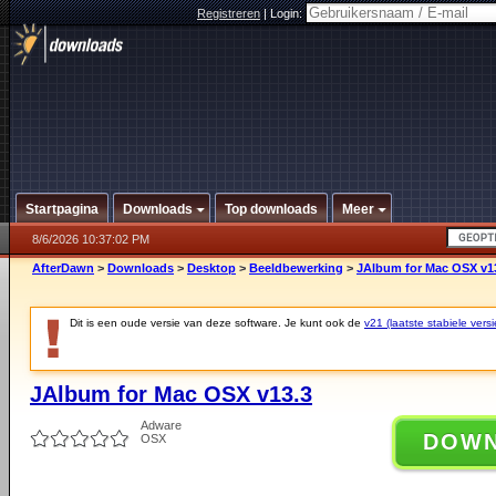
Registreren
|
Login:
Startpagina
Downloads
Top downloads
Meer
8/6/2026 10:37:02 PM
AfterDawn
>
Downloads
>
Desktop
>
Beeldbewerking
>
JAlbum for Mac OSX v1
Dit is een oude versie van deze software. Je kunt ook de
v21 (laatste stabiele versi
JAlbum for Mac OSX v13.3
Adware
DOW
OSX