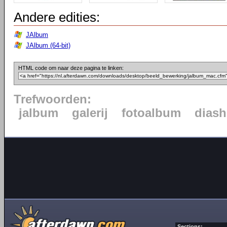
Andere edities:
JAlbum
JAlbum (64-bit)
HTML code om naar deze pagina te linken:
Trefwoorden:
jalbum
galerij
fotoalbum
dias
Sections: