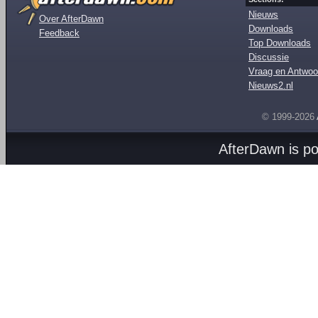
Nieuws
Over AfterDawn
Downloads
Feedback
Top Downloads
Discussie
Vraag en Antwoo
Nieuws2.nl
© 1999-2026
AfterDawn is p