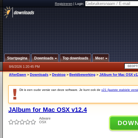
Registreren
|
Login:
Startpagina
Downloads
Top downloads
Meer
8/6/2026 1:20:45 PM
AfterDawn
>
Downloads
>
Desktop
>
Beeldbewerking
>
JAlbum for Mac OSX v1
Dit is een oude versie van deze software. Je kunt ook de
v21 (laatste stabiele versi
JAlbum for Mac OSX v12.4
Adware
DOW
OSX