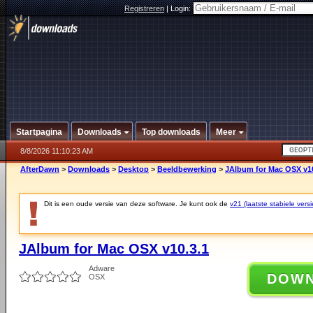
Registreren
|
Login:
Startpagina
Downloads
Top downloads
Meer
8/8/2026 11:10:23 AM
AfterDawn
>
Downloads
>
Desktop
>
Beeldbewerking
>
JAlbum for Mac OSX v10
Dit is een oude versie van deze software. Je kunt ook de
v21 (laatste stabiele versi
JAlbum for Mac OSX v10.3.1
Adware
DOW
OSX