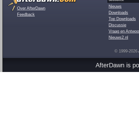
Nieuws
Over AfterDawn
Downloads
Feedback
Top Downloads
Discussie
Vraag en Antwoo
Nieuws2.nl
© 1999-2026
AfterDawn is p