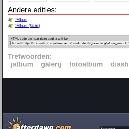
Andere edities:
JAlbum
JAlbum (64-bit)
HTML code om naar deze pagina te linken:
Trefwoorden:
jalbum
galerij
fotoalbum
dias
Sections: