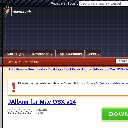
Registreren
|
Login:
Startpagina
Downloads
Top downloads
Meer
8/9/2026 12:51:56 PM
AfterDawn
>
Downloads
>
Desktop
>
Beeldbewerking
>
JAlbum for Mac OSX v1
Dit is een oude versie van deze software. Je kunt ook de
v21 (laatste stabiele versi
JAlbum for Mac OSX v14
Adware
DOW
OSX