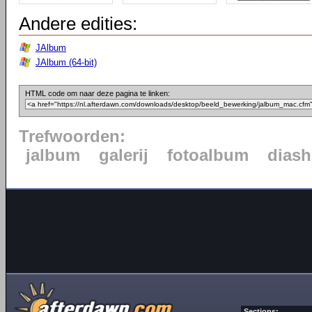
Andere edities:
JAlbum
JAlbum (64-bit)
HTML code om naar deze pagina te linken:
Trefwoorden:
jalbum
galerij
fotoalbum
dias
Sections: