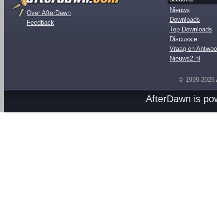
Nieuws
Over AfterDawn
Downloads
Feedback
Top Downloads
Discussie
Vraag en Antwoo
Nieuws2.nl
© 1999-2026
AfterDawn is p