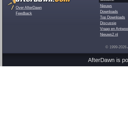
Nieuws
Over AfterDawn
Downloads
Feedback
Top Downloads
Discussie
Vraag en Antwoo
Nieuws2.nl
© 1999-2026
AfterDawn is p