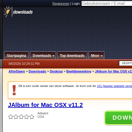
Registreren
|
Login:
Startpagina
Downloads
Top downloads
Meer
8/6/2026 10:29:11 PM
AfterDawn
>
Downloads
>
Desktop
>
Beeldbewerking
>
JAlbum for Mac OSX v1
Dit is een oude versie van deze software. Je kunt ook de
v21 (laatste stabiele versi
JAlbum for Mac OSX v11.2
Adware
DOW
OSX