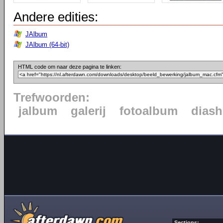
Andere edities:
JAlbum
JAlbum (64-bit)
HTML code om naar deze pagina te linken:
Trefwoorden:
jalbum
galerij
fotoalbum
dias
Sections: