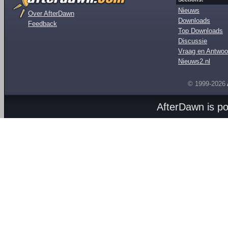
Nieuws
Over AfterDawn
Downloads
Feedback
Top Downloads
Discussie
Vraag en Antwoo
Nieuws2.nl
© 1999-2026
AfterDawn is p