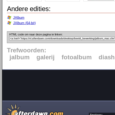
Andere edities:
JAlbum
JAlbum (64-bit)
HTML code om naar deze pagina te linken:
Trefwoorden:
jalbum
galerij
fotoalbum
dias
Sections: