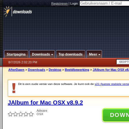
Registreren
|
Login:
Startpagina
Downloads
Top downloads
Meer
8/7/2026 2:02:20 PM
AfterDawn
>
Downloads
>
Desktop
>
Beeldbewerking
>
JAlbum for Mac OSX v8.
Dit is een oude versie van deze software. Je kunt ook de
v21 (laatste stabiele versi
JAlbum for Mac OSX v8.9.2
Adware
DOW
OSX