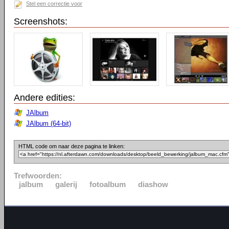
Stel een correctie voor
Screenshots:
Andere edities:
JAlbum
JAlbum (64-bit)
HTML code om naar deze pagina te linken:
Trefwoorden:
jalbum
galerij
fotoalbum
diashow