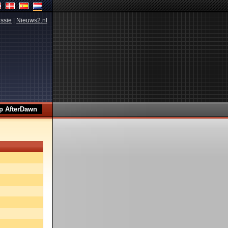
ssie
|
Nieuws2.nl