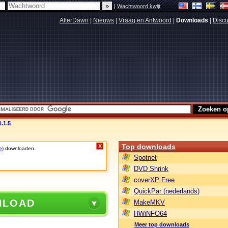
|
Wachtwoord kwijt
AfterDawn
|
Nieuws
|
Vraag en Antwoord
|
Downloads
|
Discu
.1.5
Top downloads
X
e)
downloaden.
Spotnet
DVD Shrink
coverXP Free
QuickPar (nederlands)
NLOAD
MakeMKV
HWiNFO64
Meer top downloads