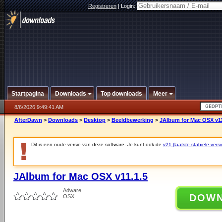
Registreren
|
Login:
Startpagina
Downloads
Top downloads
Meer
8/6/2026 9:49:41 AM
AfterDawn
>
Downloads
>
Desktop
>
Beeldbewerking
>
JAlbum for Mac OSX v11
Dit is een oude versie van deze software. Je kunt ook de
v21 (laatste stabiele versi
JAlbum for Mac OSX v11.1.5
Adware
DOW
OSX