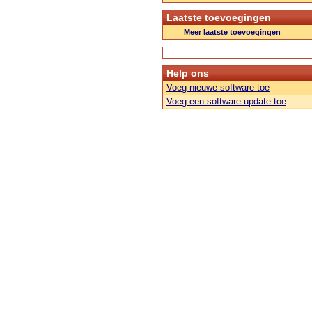
Laatste toevoegingen
Meer laatste toevoegingen
Help ons
Voeg nieuwe software toe
Voeg een software update toe