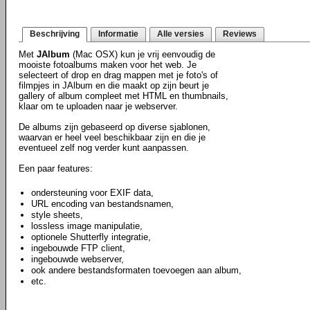
Beschrijving
Informatie
Alle versies
Reviews
Met
JAlbum
(Mac OSX) kun je vrij eenvoudig de
mooiste fotoalbums maken voor het web. Je
selecteert of drop en drag mappen met je foto's of
filmpjes in JAlbum en die maakt op zijn beurt je
gallery of album compleet met HTML en thumbnails,
klaar om te uploaden naar je webserver.
De albums zijn gebaseerd op diverse sjablonen,
waarvan er heel veel beschikbaar zijn en die je
eventueel zelf nog verder kunt aanpassen.
Een paar features:
ondersteuning voor EXIF data,
URL encoding van bestandsnamen,
style sheets,
lossless image manipulatie,
optionele Shutterfly integratie,
ingebouwde FTP client,
ingebouwde webserver,
ook andere bestandsformaten toevoegen aan album,
etc.