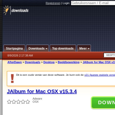
Registreren
|
Login:
Startpagina
Downloads
Top downloads
Meer
8/9/2026 2:17:38 AM
AfterDawn
>
Downloads
>
Desktop
>
Beeldbewerking
>
JAlbum for Mac OSX v15
Dit is een oude versie van deze software. Je kunt ook de
v21 (laatste stabiele versi
JAlbum for Mac OSX v15.3.4
Adware
DOW
OSX