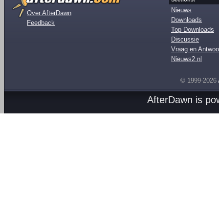
Nieuws
Over AfterDawn
Downloads
Feedback
Top Downloads
Discussie
Vraag en Antwoo
Nieuws2.nl
© 1999-2026
AfterDawn is p