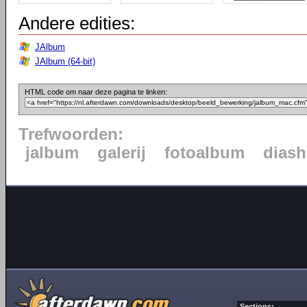
Andere edities:
JAlbum
JAlbum (64-bit)
HTML code om naar deze pagina te linken:
Trefwoorden:
jalbum
galerij
fotoalbum
dias
Sections: