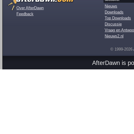
Nieuws
Over AfterDawn
Downloads
Feedback
Top Downloads
Discussie
Vraag en Antwoo
Nieuws2.nl
© 1999-2026
AfterDawn is p