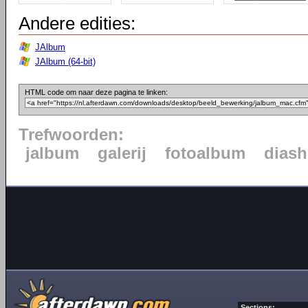
Andere edities:
JAlbum
JAlbum (64-bit)
HTML code om naar deze pagina te linken:
Trefwoorden:
jalbum
galerij
fotoalbum
dias
Sections: