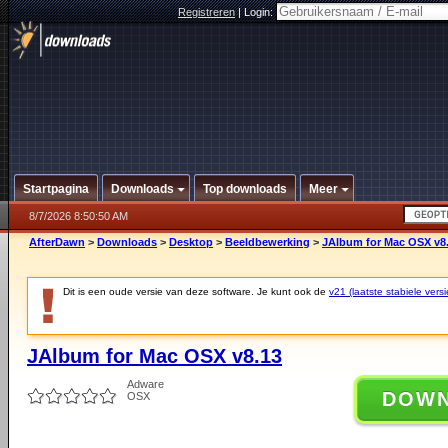
Registreren
|
Login:
Startpagina
Downloads
Top downloads
Meer
8/7/2026 8:50:50 AM
AfterDawn
>
Downloads
>
Desktop
>
Beeldbewerking
>
JAlbum for Mac OSX v8
Dit is een oude versie van deze software. Je kunt ook de
v21 (laatste stabiele versi
JAlbum for Mac OSX v8.13
Adware
DOW
OSX