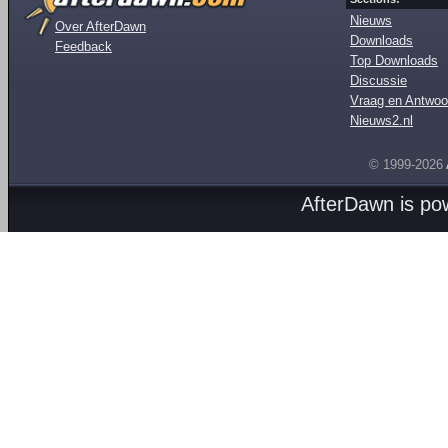
Nieuws
Over AfterDawn
Downloads
Feedback
Top Downloads
Discussie
Vraag en Antwoo
Nieuws2.nl
© 1999-2026
AfterDawn is p