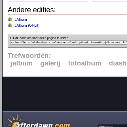
Andere edities:
JAlbum
JAlbum (64-bit)
HTML code om naar deze pagina te linken:
Trefwoorden:
jalbum
galerij
fotoalbum
dias
Sections: