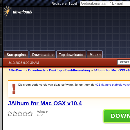
Registreren
|
Login:
Startpagina
Downloads
Top downloads
Meer
8/10/2026 9:02:39 AM
AfterDawn
>
Downloads
>
Desktop
>
Beeldbewerking
>
JAlbum for Mac OSX v1
Dit is een oude versie van deze software. Je kunt ook de
v21 (laatste stabiele versi
JAlbum for Mac OSX v10.4
Adware
DOW
OSX