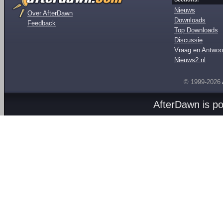
Nieuws
Over AfterDawn
Downloads
Feedback
Top Downloads
Discussie
Vraag en Antwoo
Nieuws2.nl
© 1999-2026
AfterDawn is p