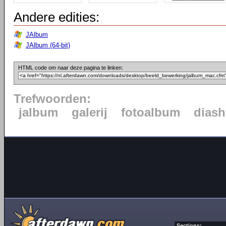
Andere edities:
JAlbum
JAlbum (64-bit)
HTML code om naar deze pagina te linken:
Trefwoorden:
jalbum
galerij
fotoalbum
dias
Sections: