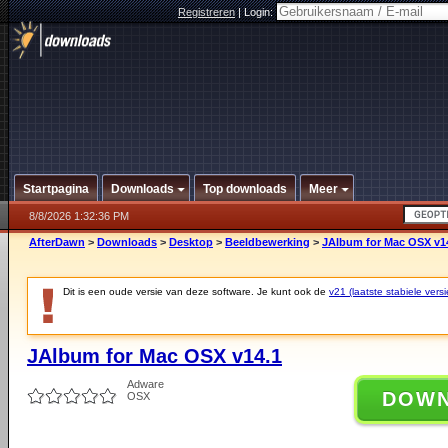
Registreren
|
Login:
Startpagina
Downloads
Top downloads
Meer
8/8/2026 1:32:36 PM
AfterDawn
>
Downloads
>
Desktop
>
Beeldbewerking
>
JAlbum for Mac OSX v1
Dit is een oude versie van deze software. Je kunt ook de
v21 (laatste stabiele versi
JAlbum for Mac OSX v14.1
Adware
DOW
OSX