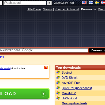
|
Wachtwoord kwijt
AfterDawn
|
Nieuws
|
Vraag en Antwoord
|
Downloads
|
Discu
844
Top downloads
X
ele versie)
downloaden.
Spotnet
DVD Shrink
coverXP Free
QuickPar (nederlands)
NLOAD
MakeMKV
HWiNFO64
Meer top downloads