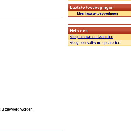
Laatste toevoegingen
Meer laatste toevoegingen
Help ons
Voeg nieuwe software toe
Voeg een software update toe
k uitgevoerd worden.