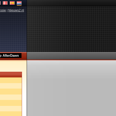
ssie
|
Nieuws2.nl