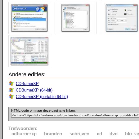
Andere edities:
CDBurnerXP
CDBurnerXP (64-bit)
CDBurnerXP (portable 64-bit)
HTML code om naar deze pagina te linken:
Trefwoorden:
cdburnerxp
branden
schrijven
cd
dvd
blu-ra