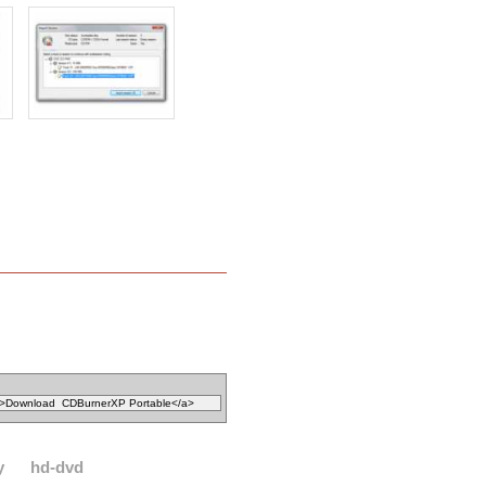
y
hd-dvd