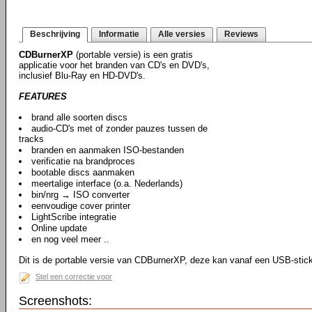
Beschrijving
Informatie
Alle versies
Reviews
CDBurnerXP
(portable versie) is een gratis
applicatie voor het branden van CD's en DVD's,
inclusief Blu-Ray en HD-DVD's.
FEATURES
brand alle soorten discs
audio-CD's met of zonder pauzes tussen de
tracks
branden en aanmaken ISO-bestanden
verificatie na brandproces
bootable discs aanmaken
meertalige interface (o.a. Nederlands)
bin/nrg → ISO converter
eenvoudige cover printer
LightScribe integratie
Online update
en nog veel meer ..
Dit is de portable versie van CDBurnerXP, deze kan vanaf een USB-stic
Stel een correctie voor
Screenshots: