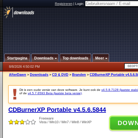
Registreren
|
Login:
Startpagina
Downloads
Top downloads
Meer
8/8/2026 4:50:02 PM
AfterDawn
>
Downloads
>
CD & DVD
>
Branden
>
CDBurnerXP Portable v4.5.6.5
Dit is een oude versie van deze software. Je kunt ook de
v4.5.8.7128 (laatste stabi
of de
v4.5.7.6593 Beta (laatste beta versie)
.
CDBurnerXP Portable v4.5.6.5844
Freeware
DOW
Vista / Win10 / Win7 / Win8 / WinXP