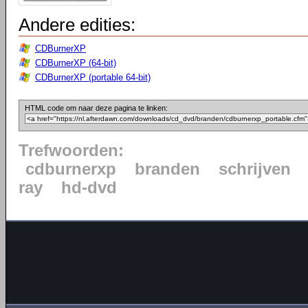
Andere edities:
CDBurnerXP
CDBurnerXP (64-bit)
CDBurnerXP (portable 64-bit)
HTML code om naar deze pagina te linken:
Trefwoorden:
cdburnerxp
branden
schrijven
ray
hd-dvd