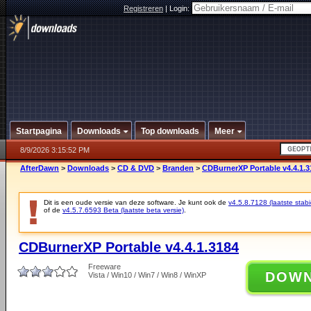
Registreren
|
Login:
Startpagina
Downloads
Top downloads
Meer
8/9/2026 3:15:52 PM
AfterDawn
>
Downloads
>
CD & DVD
>
Branden
>
CDBurnerXP Portable v4.4.1.3
Dit is een oude versie van deze software. Je kunt ook de
v4.5.8.7128 (laatste stabi
of de
v4.5.7.6593 Beta (laatste beta versie)
.
CDBurnerXP Portable v4.4.1.3184
Freeware
DOW
Vista / Win10 / Win7 / Win8 / WinXP