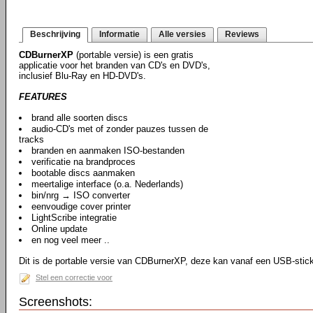
Beschrijving
Informatie
Alle versies
Reviews
CDBurnerXP
(portable versie) is een gratis
applicatie voor het branden van CD's en DVD's,
inclusief Blu-Ray en HD-DVD's.
FEATURES
brand alle soorten discs
audio-CD's met of zonder pauzes tussen de
tracks
branden en aanmaken ISO-bestanden
verificatie na brandproces
bootable discs aanmaken
meertalige interface (o.a. Nederlands)
bin/nrg → ISO converter
eenvoudige cover printer
LightScribe integratie
Online update
en nog veel meer ..
Dit is de portable versie van CDBurnerXP, deze kan vanaf een USB-stic
Stel een correctie voor
Screenshots: