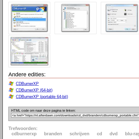
Andere edities:
CDBurnerXP
CDBurnerXP (64-bit)
CDBurnerXP (portable 64-bit)
HTML code om naar deze pagina te linken:
Trefwoorden:
cdburnerxp
branden
schrijven
cd
dvd
blu-ra