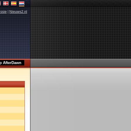
ssie
|
Nieuws2.nl