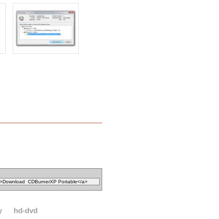
y
hd-dvd