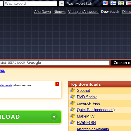
|
Wachtwoord kwijt
AfterDawn
|
Nieuws
|
Vraag en Antwoord
|
Downloads
|
Discu
256
Top downloads
X
ele versie)
downloaden.
Spotnet
DVD Shrink
coverXP Free
QuickPar (nederlands)
NLOAD
MakeMKV
HWiNFO64
Meer top downloads