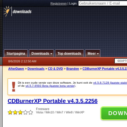
Registreren
|
Login:
Startpagina
Downloads
Top downloads
Meer
8/6/2026 2:12:50 AM
AfterDawn
>
Downloads
>
CD & DVD
>
Branden
>
CDBurnerXP Portable v4.3.5.2
Dit is een oude versie van deze software. Je kunt ook de
v4.5.8.7128 (laatste stabi
of de
v4.5.7.6593 Beta (laatste beta versie)
.
CDBurnerXP Portable v4.3.5.2256
Freeware
DOW
Vista / Win10 / Win7 / Win8 / WinXP