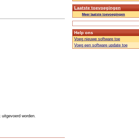
Laatste toevoegingen
Meer laatste toevoegingen
Help ons
Voeg nieuwe software toe
Voeg een software update toe
k uitgevoerd worden.