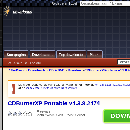
Registreren
|
Login:
Startpagina
Downloads
Top downloads
Meer
8/10/2026 10:04:38 AM
AfterDawn
>
Downloads
>
CD & DVD
>
Branden
>
CDBurnerXP Portable v4.3.8.2
Dit is een oude versie van deze software. Je kunt ook de
v4.5.8.7128 (laatste stabi
of de
v4.5.7.6593 Beta (laatste beta versie)
.
CDBurnerXP Portable v4.3.8.2474
Freeware
DOW
Vista / Win10 / Win7 / Win8 / WinXP