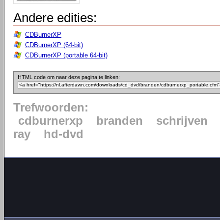
Andere edities:
CDBurnerXP
CDBurnerXP (64-bit)
CDBurnerXP (portable 64-bit)
HTML code om naar deze pagina te linken:
Trefwoorden:
cdburnerxp
branden
schrijven
ray
hd-dvd