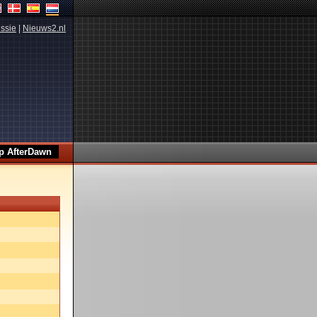
ssie
|
Nieuws2.nl