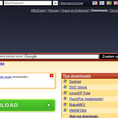
|
Wachtwoord kwijt
AfterDawn
|
Nieuws
|
Vraag en Antwoord
|
Downloads
|
Discu
054
Top downloads
X
ele versie)
downloaden.
Spotnet
DVD Shrink
coverXP Free
QuickPar (nederlands)
NLOAD
MakeMKV
HWiNFO64
Meer top downloads