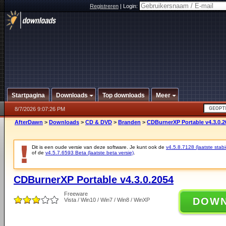
Registreren
|
Login:
Startpagina
Downloads
Top downloads
Meer
8/7/2026 9:07:26 PM
AfterDawn
>
Downloads
>
CD & DVD
>
Branden
>
CDBurnerXP Portable v4.3.0.2
Dit is een oude versie van deze software. Je kunt ook de
v4.5.8.7128 (laatste stabi
of de
v4.5.7.6593 Beta (laatste beta versie)
.
CDBurnerXP Portable v4.3.0.2054
Freeware
DOW
Vista / Win10 / Win7 / Win8 / WinXP