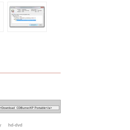
y
hd-dvd