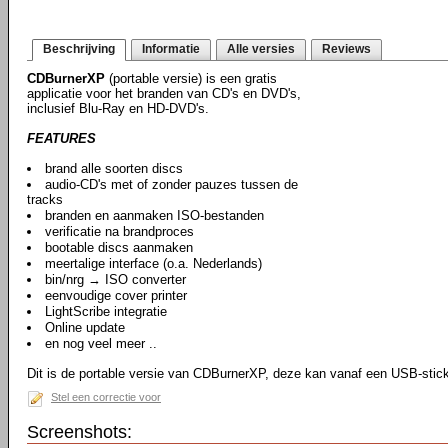
Beschrijving
Informatie
Alle versies
Reviews
CDBurnerXP
(portable versie) is een gratis
applicatie voor het branden van CD's en DVD's,
inclusief Blu-Ray en HD-DVD's.
FEATURES
brand alle soorten discs
audio-CD's met of zonder pauzes tussen de
tracks
branden en aanmaken ISO-bestanden
verificatie na brandproces
bootable discs aanmaken
meertalige interface (o.a. Nederlands)
bin/nrg → ISO converter
eenvoudige cover printer
LightScribe integratie
Online update
en nog veel meer ..
Dit is de portable versie van CDBurnerXP, deze kan vanaf een USB-stic
Stel een correctie voor
Screenshots: