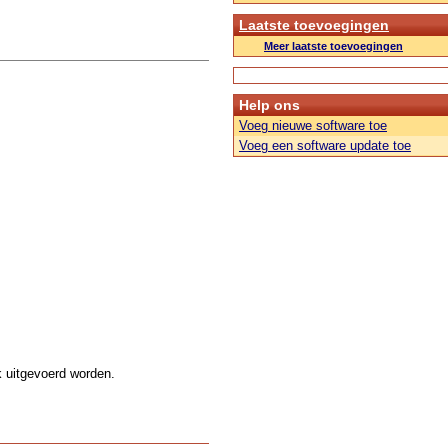
Laatste toevoegingen
Meer laatste toevoegingen
Help ons
Voeg nieuwe software toe
Voeg een software update toe
k uitgevoerd worden.