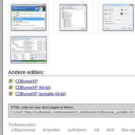
Andere edities:
CDBurnerXP
CDBurnerXP (64-bit)
CDBurnerXP (portable 64-bit)
HTML code om naar deze pagina te linken:
Trefwoorden:
cdburnerxp
branden
schrijven
cd
dvd
blu-ra