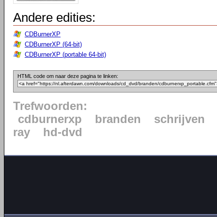
Andere edities:
CDBurnerXP
CDBurnerXP (64-bit)
CDBurnerXP (portable 64-bit)
HTML code om naar deze pagina te linken:
Trefwoorden:
cdburnerxp
branden
schrijven
ray
hd-dvd