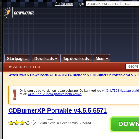
Registreren
|
Login:
Startpagina
Downloads
Top downloads
Meer
8/6/2026 3:18:01 PM
AfterDawn
>
Downloads
>
CD & DVD
>
Branden
>
CDBurnerXP Portable v4.5.5.5
Dit is een oude versie van deze software. Je kunt ook de
v4.5.8.7128 (laatste stabi
of de
v4.5.7.6593 Beta (laatste beta versie)
.
CDBurnerXP Portable v4.5.5.5571
Freeware
DOW
Vista / Win10 / Win7 / Win8 / WinXP