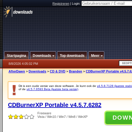
Registreren
|
Login:
Startpagina
Downloads
Top downloads
Meer
8/8/2026 4:05:02 PM
AfterDawn
>
Downloads
>
CD & DVD
>
Branden
>
CDBurnerXP Portable v4.5.7.6
Dit is een oude versie van deze software. Je kunt ook de
v4.5.8.7128 (laatste stabi
of de
v4.5.7.6593 Beta (laatste beta versie)
.
CDBurnerXP Portable v4.5.7.6282
Freeware
DOW
Vista / Win10 / Win7 / Win8 / WinXP