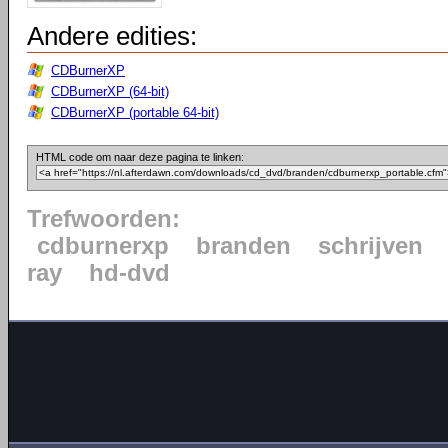
Andere edities:
CDBurnerXP
CDBurnerXP (64-bit)
CDBurnerXP (portable 64-bit)
HTML code om naar deze pagina te linken:
Trefwoorden:
cdburnerxp
branden
schrijven
ray
hd-dvd