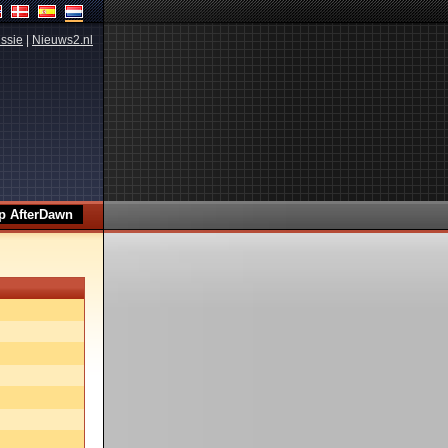
ssie
|
Nieuws2.nl