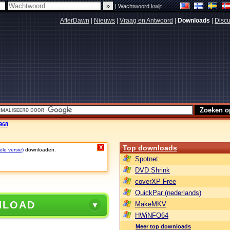
|
Wachtwoord kwijt
AfterDawn
|
Nieuws
|
Vraag en Antwoord
|
Downloads
|
Discu
968
Top downloads
X
ele versie)
downloaden.
Spotnet
DVD Shrink
coverXP Free
QuickPar (nederlands)
NLOAD
MakeMKV
HWiNFO64
Meer top downloads