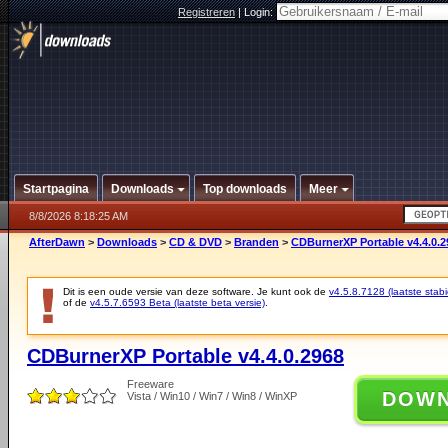
Registreren
|
Login:
Startpagina
Downloads
Top downloads
Meer
8/8/2026 8:18:25 AM
AfterDawn
>
Downloads
>
CD & DVD
>
Branden
>
CDBurnerXP Portable v4.4.0.2
Dit is een oude versie van deze software. Je kunt ook de
v4.5.8.7128 (laatste stabi
of de
v4.5.7.6593 Beta (laatste beta versie)
.
CDBurnerXP Portable v4.4.0.2968
Freeware
DOW
Vista / Win10 / Win7 / Win8 / WinXP