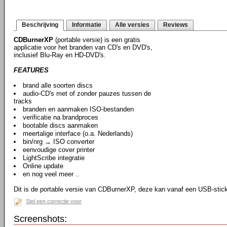
Beschrijving
Informatie
Alle versies
Reviews
CDBurnerXP
(portable versie) is een gratis
applicatie voor het branden van CD's en DVD's,
inclusief Blu-Ray en HD-DVD's.
FEATURES
brand alle soorten discs
audio-CD's met of zonder pauzes tussen de
tracks
branden en aanmaken ISO-bestanden
verificatie na brandproces
bootable discs aanmaken
meertalige interface (o.a. Nederlands)
bin/nrg → ISO converter
eenvoudige cover printer
LightScribe integratie
Online update
en nog veel meer ..
Dit is de portable versie van CDBurnerXP, deze kan vanaf een USB-stic
Stel een correctie voor
Screenshots: