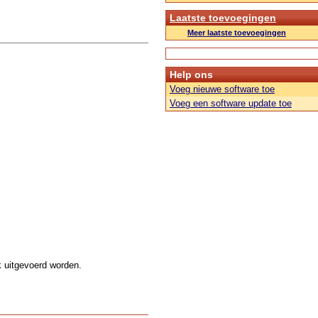
Laatste toevoegingen
Meer laatste toevoegingen
Help ons
Voeg nieuwe software toe
Voeg een software update toe
k uitgevoerd worden.