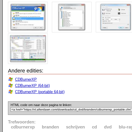
Andere edities:
CDBurnerXP
CDBurnerXP (64-bit)
CDBurnerXP (portable 64-bit)
HTML code om naar deze pagina te linken:
Trefwoorden:
cdburnerxp
branden
schrijven
cd
dvd
blu-ra