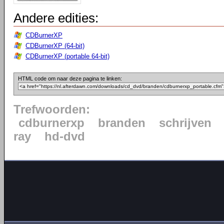
Andere edities:
CDBurnerXP
CDBurnerXP (64-bit)
CDBurnerXP (portable 64-bit)
HTML code om naar deze pagina te linken:
Trefwoorden:
cdburnerxp
branden
schrijven
ray
hd-dvd