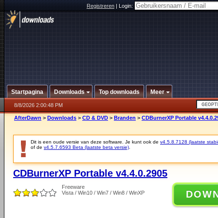
Registreren
|
Login:
Startpagina
Downloads
Top downloads
Meer
8/8/2026 2:00:48 PM
AfterDawn
>
Downloads
>
CD & DVD
>
Branden
>
CDBurnerXP Portable v4.4.0.2
Dit is een oude versie van deze software. Je kunt ook de
v4.5.8.7128 (laatste stabi
of de
v4.5.7.6593 Beta (laatste beta versie)
.
CDBurnerXP Portable v4.4.0.2905
Freeware
DOW
Vista / Win10 / Win7 / Win8 / WinXP