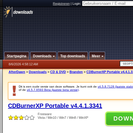
Registreren
|
Login:
Startpagina
Downloads
Top downloads
Meer
8/6/2026 4:58:12 AM
AfterDawn
>
Downloads
>
CD & DVD
>
Branden
>
CDBurnerXP Portable v4.4.1.3
Dit is een oude versie van deze software. Je kunt ook de
v4.5.8.7128 (laatste stabi
of de
v4.5.7.6593 Beta (laatste beta versie)
.
CDBurnerXP Portable v4.4.1.3341
Freeware
DOW
Vista / Win10 / Win7 / Win8 / WinXP