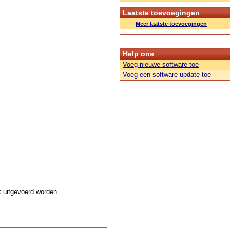
Laatste toevoegingen
Meer laatste toevoegingen
Help ons
Voeg nieuwe software toe
Voeg een software update toe
k uitgevoerd worden.