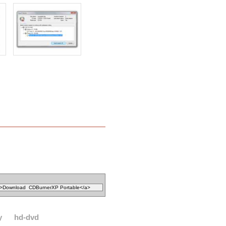
y
hd-dvd