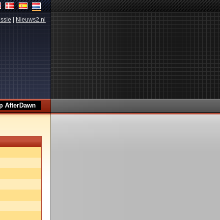
ssie
|
Nieuws2.nl