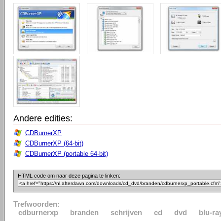
Andere edities:
CDBurnerXP
CDBurnerXP (64-bit)
CDBurnerXP (portable 64-bit)
HTML code om naar deze pagina te linken:
Trefwoorden:
cdburnerxp
branden
schrijven
cd
dvd
blu-ra