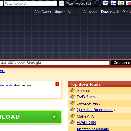
|
Wachtwoord kwijt
AfterDawn
|
Nieuws
|
Vraag en Antwoord
|
Downloads
|
Discu
341
Top downloads
X
ele versie)
downloaden.
Spotnet
DVD Shrink
coverXP Free
QuickPar (nederlands)
NLOAD
MakeMKV
HWiNFO64
Meer top downloads