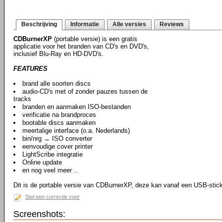
Beschrijving
Informatie
Alle versies
Reviews
CDBurnerXP
(portable versie) is een gratis
applicatie voor het branden van CD's en DVD's,
inclusief Blu-Ray en HD-DVD's.
FEATURES
brand alle soorten discs
audio-CD's met of zonder pauzes tussen de
tracks
branden en aanmaken ISO-bestanden
verificatie na brandproces
bootable discs aanmaken
meertalige interface (o.a. Nederlands)
bin/nrg → ISO converter
eenvoudige cover printer
LightScribe integratie
Online update
en nog veel meer ..
Dit is de portable versie van CDBurnerXP, deze kan vanaf een USB-stic
Stel een correctie voor
Screenshots: