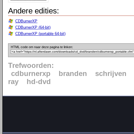
Andere edities:
CDBurnerXP
CDBurnerXP (64-bit)
CDBurnerXP (portable 64-bit)
HTML code om naar deze pagina te linken:
Trefwoorden:
cdburnerxp
branden
schrijven
ray
hd-dvd