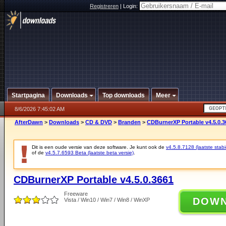
Registreren
|
Login:
Startpagina
Downloads
Top downloads
Meer
8/6/2026 7:45:02 AM
AfterDawn
>
Downloads
>
CD & DVD
>
Branden
>
CDBurnerXP Portable v4.5.0.3
Dit is een oude versie van deze software. Je kunt ook de
v4.5.8.7128 (laatste stabi
of de
v4.5.7.6593 Beta (laatste beta versie)
.
CDBurnerXP Portable v4.5.0.3661
Freeware
DOW
Vista / Win10 / Win7 / Win8 / WinXP