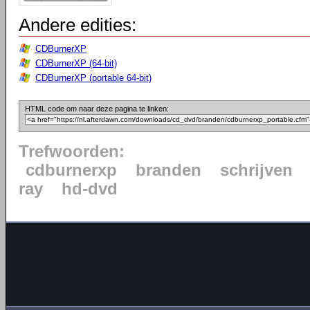
Andere edities:
CDBurnerXP
CDBurnerXP (64-bit)
CDBurnerXP (portable 64-bit)
HTML code om naar deze pagina te linken:
Trefwoorden:
cdburnerxp
branden
schrijven
ray
hd-dvd