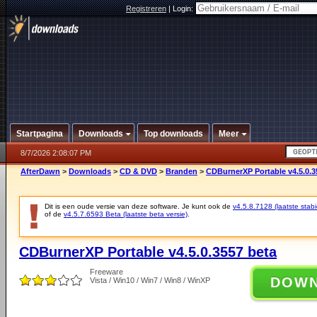
Registreren
|
Login:
Startpagina
Downloads
Top downloads
Meer
8/7/2026 2:08:07 PM
AfterDawn
>
Downloads
>
CD & DVD
>
Branden
>
CDBurnerXP Portable v4.5.0.3
Dit is een oude versie van deze software. Je kunt ook de
v4.5.8.7128 (laatste stabi
of de
v4.5.7.6593 Beta (laatste beta versie)
.
CDBurnerXP Portable v4.5.0.3557 beta
Freeware
DOW
Vista / Win10 / Win7 / Win8 / WinXP