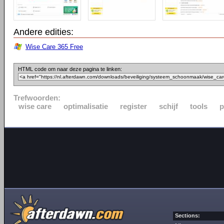
Andere edities:
Wise Care 365 Free
HTML code om naar deze pagina te linken:
Trefwoorden:
wise care
optimalisatie
register
schijf
tools
p
Sections: