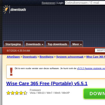
Registreren
|
Login:
Startpagina
Downloads
Top downloads
Meer
8/7/2026 4:35:54 AM
AfterDawn
>
Downloads
>
Beveiliging
>
Systeem schoonmaak
>
Wise Care 365 F
Dit is een oude versie van deze software. Je kunt ook de
v5.5.2 (laatste stabiele ve
Wise Care 365 Free (Portable) v5.5.1
Freeware
DOW
Vista / Win10 / Win7 / Win8 / WinXP