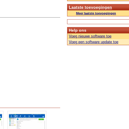
Laatste toevoegingen
Meer laatste toevoegingen
Help ons
Voeg nieuwe software toe
Voeg een software update toe