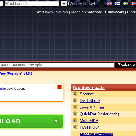
|
Wachtwoord kwijt
AfterDawn
|
Nieuws
|
Vraag en Antwoord
|
Downloads
|
Discu
ree (Portable) v5.5.1
Top downloads
X
rsie)
downloaden.
Spotnet
DVD Shrink
coverXP Free
QuickPar (nederlands)
NLOAD
MakeMKV
HWiNFO64
Meer top downloads