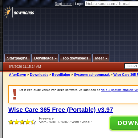
Registreren
|
Login:
Startpagina
Downloads
Top downloads
Meer
8/8/2026 11:15:14 AM
AfterDawn
>
Downloads
>
Beveiliging
>
Systeem schoonmaak
>
Wise Care 365 F
Dit is een oude versie van deze software. Je kunt ook de
v5.5.2 (laatste stabiele ve
Wise Care 365 Free (Portable) v3.97
Freeware
DOW
Vista / Win10 / Win7 / Win8 / WinXP