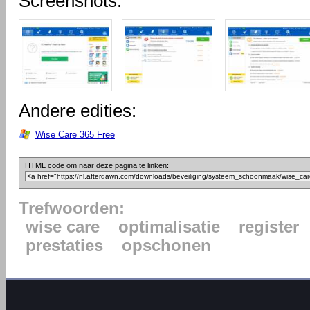
Screenshots:
Andere edities:
Wise Care 365 Free
HTML code om naar deze pagina te linken:
Trefwoorden:
wise care
optimalisatie
register
prestaties
opschonen