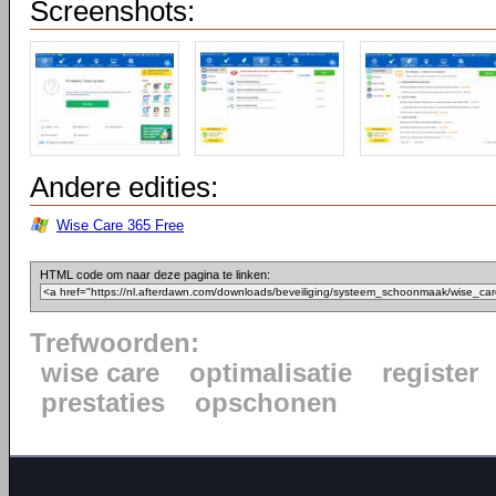
Screenshots:
Andere edities:
Wise Care 365 Free
HTML code om naar deze pagina te linken:
Trefwoorden:
wise care
optimalisatie
register
prestaties
opschonen