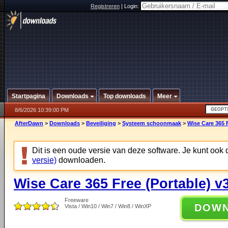
Registreren
|
Login:
Startpagina
Downloads
Top downloads
Meer
8/6/2026 10:39:00 PM
AfterDawn
>
Downloads
>
Beveiliging
>
Systeem schoonmaak
>
Wise Care 365 F
Dit is een oude versie van deze software. Je kunt ook
versie)
downloaden.
Wise Care 365 Free (Portable) v
Freeware
DOW
Vista / Win10 / Win7 / Win8 / WinXP