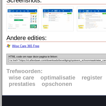
Screenshots:
Andere edities:
Wise Care 365 Free
HTML code om naar deze pagina te linken:
Trefwoorden:
wise care
optimalisatie
register
prestaties
opschonen