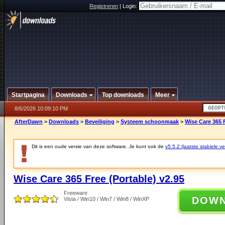
Registreren
|
Login:
Startpagina
Downloads
Top downloads
Meer
8/6/2026 10:09:10 PM
AfterDawn
>
Downloads
>
Beveiliging
>
Systeem schoonmaak
>
Wise Care 365 F
Dit is een oude versie van deze software. Je kunt ook de
v5.5.2 (laatste stabiele ve
Wise Care 365 Free (Portable) v2.95
Freeware
DOW
Vista / Win10 / Win7 / Win8 / WinXP