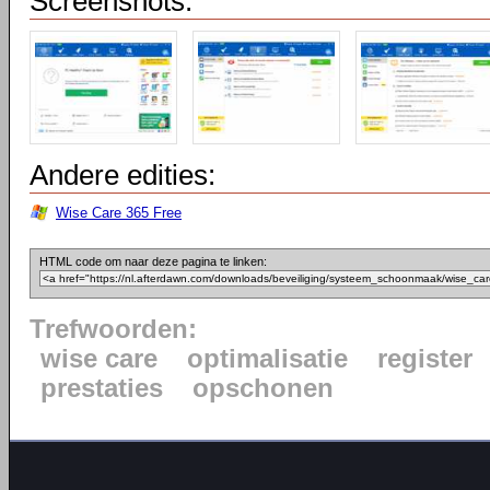
Screenshots:
Andere edities:
Wise Care 365 Free
HTML code om naar deze pagina te linken:
Trefwoorden:
wise care
optimalisatie
register
prestaties
opschonen