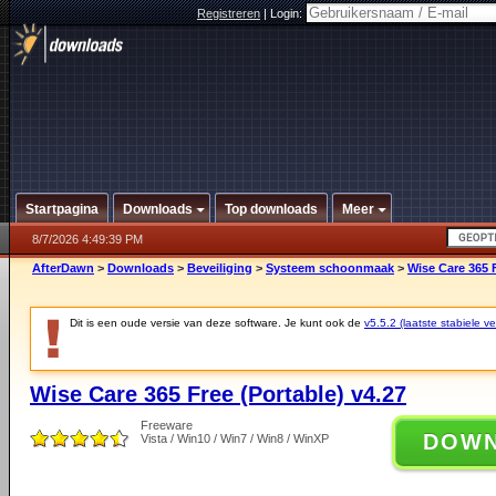
Registreren
|
Login:
Startpagina
Downloads
Top downloads
Meer
8/7/2026 4:49:39 PM
AfterDawn
>
Downloads
>
Beveiliging
>
Systeem schoonmaak
>
Wise Care 365 F
Dit is een oude versie van deze software. Je kunt ook de
v5.5.2 (laatste stabiele ve
Wise Care 365 Free (Portable) v4.27
Freeware
DOW
Vista / Win10 / Win7 / Win8 / WinXP