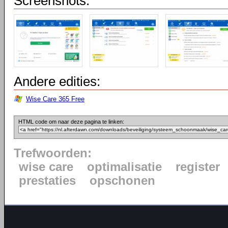
Screenshots:
Andere edities:
Wise Care 365 Free
HTML code om naar deze pagina te linken:
Trefwoorden:
wise care
optimalisatie
register
prestaties
opschonen