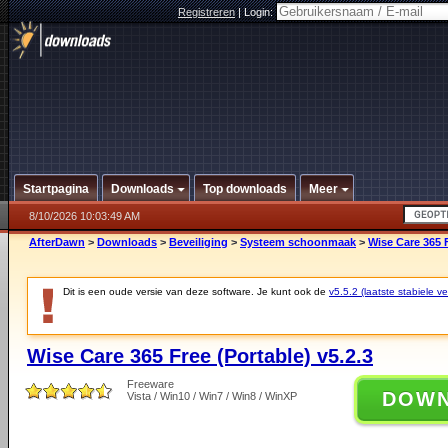
Registreren
|
Login:
Startpagina
Downloads
Top downloads
Meer
8/10/2026 10:03:49 AM
AfterDawn
>
Downloads
>
Beveiliging
>
Systeem schoonmaak
>
Wise Care 365 F
Dit is een oude versie van deze software. Je kunt ook de
v5.5.2 (laatste stabiele ve
Wise Care 365 Free (Portable) v5.2.3
Freeware
DOW
Vista / Win10 / Win7 / Win8 / WinXP