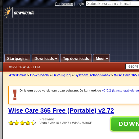
Registreren
|
Login:
Startpagina
Downloads
Top downloads
Meer
8/6/2026 4:54:21 PM
AfterDawn
>
Downloads
>
Beveiliging
>
Systeem schoonmaak
>
Wise Care 365 F
Dit is een oude versie van deze software. Je kunt ook de
v5.5.2 (laatste stabiele ve
Wise Care 365 Free (Portable) v2.72
Freeware
DOW
Vista / Win10 / Win7 / Win8 / WinXP