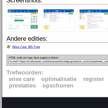
Screenshots:
Andere edities:
Wise Care 365 Free
HTML code om naar deze pagina te linken:
Trefwoorden:
wise care
optimalisatie
register
prestaties
opschonen