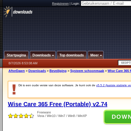
Registreren
|
Login:
Startpagina
Downloads
Top downloads
Meer
8/7/2026 8:53:08 AM
AfterDawn
>
Downloads
>
Beveiliging
>
Systeem schoonmaak
>
Wise Care 365 F
Dit is een oude versie van deze software. Je kunt ook de
v5.5.2 (laatste stabiele ve
Wise Care 365 Free (Portable) v2.74
Freeware
DOW
Vista / Win10 / Win7 / Win8 / WinXP