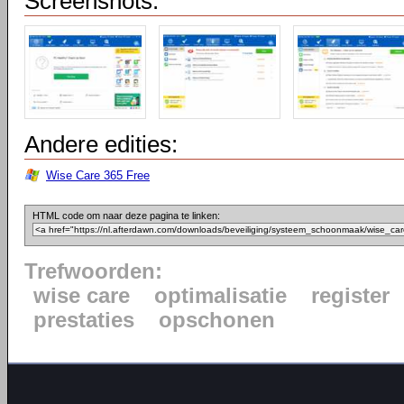
Screenshots:
Andere edities:
Wise Care 365 Free
HTML code om naar deze pagina te linken:
Trefwoorden:
wise care
optimalisatie
register
prestaties
opschonen