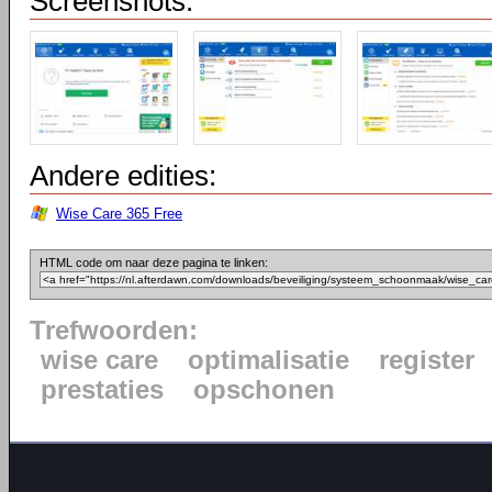
Screenshots:
Andere edities:
Wise Care 365 Free
HTML code om naar deze pagina te linken:
Trefwoorden:
wise care
optimalisatie
register
prestaties
opschonen