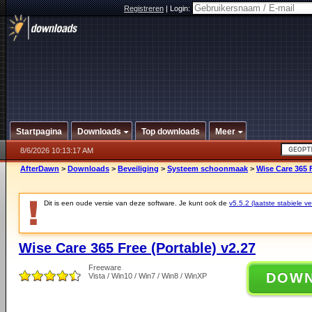
Registreren
|
Login:
Startpagina
Downloads
Top downloads
Meer
8/6/2026 10:13:17 AM
AfterDawn
>
Downloads
>
Beveiliging
>
Systeem schoonmaak
>
Wise Care 365 F
Dit is een oude versie van deze software. Je kunt ook de
v5.5.2 (laatste stabiele ve
Wise Care 365 Free (Portable) v2.27
Freeware
DOW
Vista / Win10 / Win7 / Win8 / WinXP