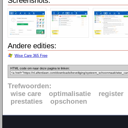
Screenshots:
Andere edities:
Wise Care 365 Free
HTML code om naar deze pagina te linken:
Trefwoorden:
wise care
optimalisatie
register
prestaties
opschonen