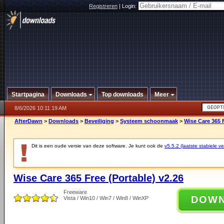
Registreren
|
Login:
Startpagina
Downloads
Top downloads
Meer
8/6/2026 10:11:19 AM
AfterDawn
>
Downloads
>
Beveiliging
>
Systeem schoonmaak
>
Wise Care 365 F
Dit is een oude versie van deze software. Je kunt ook de
v5.5.2 (laatste stabiele ve
Wise Care 365 Free (Portable) v2.26
Freeware
DOW
Vista / Win10 / Win7 / Win8 / WinXP