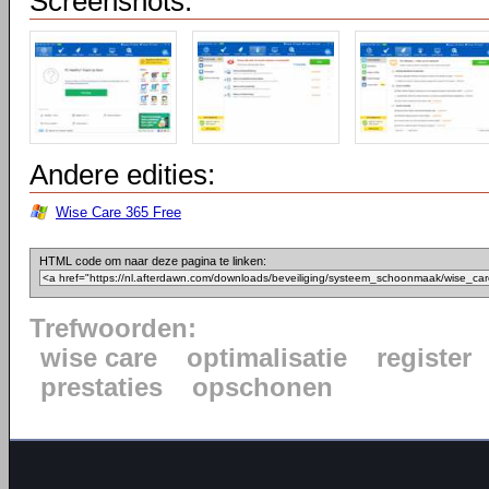
Screenshots:
Andere edities:
Wise Care 365 Free
HTML code om naar deze pagina te linken:
Trefwoorden:
wise care
optimalisatie
register
prestaties
opschonen