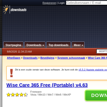
Registreren
|
Login:
Startpagina
Downloads
Top downloads
Meer
8/8/2026 11:34:23 AM
AfterDawn
>
Downloads
>
Beveiliging
>
Systeem schoonmaak
>
Wise Care 365 F
Dit is een oude versie van deze software. Je kunt ook de
v5.5.2 (laatste stabiele ve
Wise Care 365 Free (Portable) v4.63
Freeware
DOW
Vista / Win10 / Win7 / Win8 / WinXP