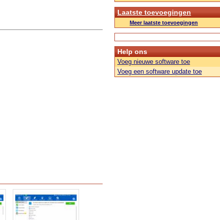
Laatste toevoegingen
Meer laatste toevoegingen
Help ons
Voeg nieuwe software toe
Voeg een software update toe