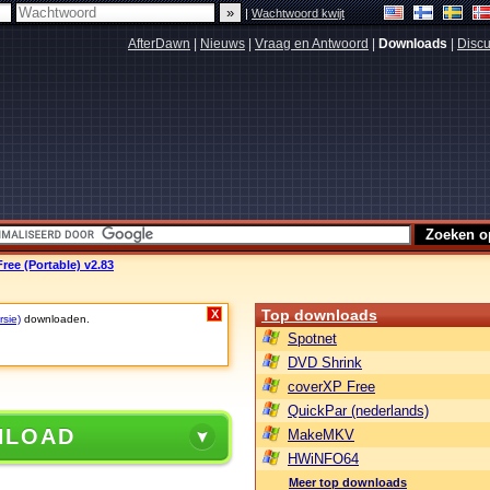
|
Wachtwoord kwijt
AfterDawn
|
Nieuws
|
Vraag en Antwoord
|
Downloads
|
Discu
ree (Portable) v2.83
Top downloads
X
rsie)
downloaden.
Spotnet
DVD Shrink
coverXP Free
QuickPar (nederlands)
NLOAD
MakeMKV
HWiNFO64
Meer top downloads