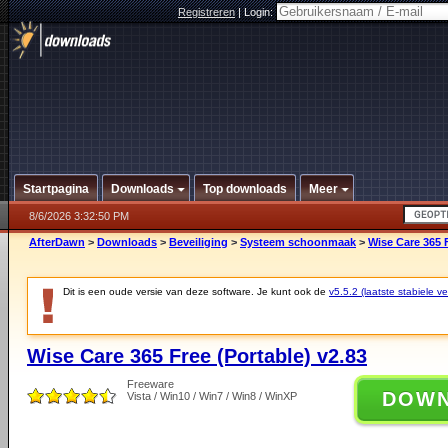
Registreren
|
Login:
Startpagina
Downloads
Top downloads
Meer
8/6/2026 3:32:50 PM
AfterDawn
>
Downloads
>
Beveiliging
>
Systeem schoonmaak
>
Wise Care 365 F
Dit is een oude versie van deze software. Je kunt ook de
v5.5.2 (laatste stabiele ve
Wise Care 365 Free (Portable) v2.83
Freeware
DOW
Vista / Win10 / Win7 / Win8 / WinXP