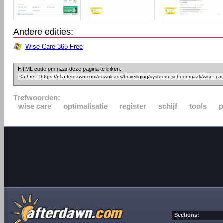
Andere edities:
Wise Care 365 Free
HTML code om naar deze pagina te linken:
Trefwoorden:
wise care
optimalisatie
register
schijf
tools
p
Sections: