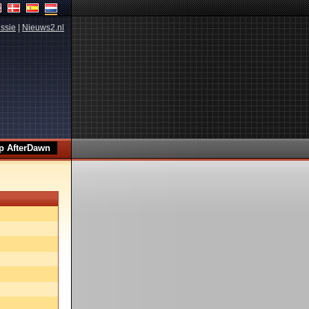
ssie
|
Nieuws2.nl