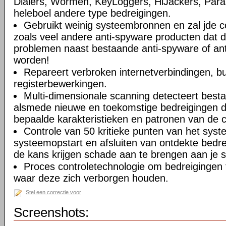
Dialers, Wormen, KeyLoggers, HiJackers, Paras
heleboel andere type bedreigingen.
Gebruikt weinig systeembronnen en zal jde c
zoals veel andere anti-spyware producten dat 
problemen naast bestaande anti-spyware of anti
worden!
Repareert verbroken internetverbindingen, b
registerbewerkingen.
Multi-dimensionale scanning detecteert best
alsmede nieuwe en toekomstige bedreigingen d
bepaalde karakteristieken en patronen van de 
Controle van 50 kritieke punten van het syste
systeemopstart en afsluiten van ontdekte bedr
de kans krijgen schade aan te brengen aan je 
Proces controletechnologie om bedreigingen 
waar deze zich verborgen houden.
Stel een correctie voor
Screenshots: