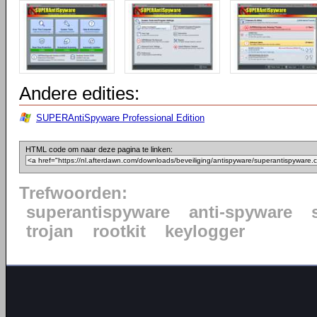
Andere edities:
SUPERAntiSpyware Professional Edition
HTML code om naar deze pagina te linken:
Trefwoorden:
superantispyware
anti-spyware
trojan
rootkit
keylogger