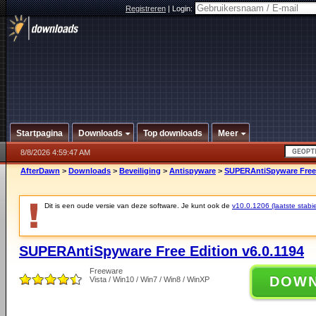
Registreren
|
Login:
Startpagina
Downloads
Top downloads
Meer
8/8/2026 4:59:47 AM
AfterDawn
>
Downloads
>
Beveiliging
>
Antispyware
>
SUPERAntiSpyware Free 
Dit is een oude versie van deze software. Je kunt ook de
v10.0.1206 (laatste stabie
SUPERAntiSpyware Free Edition v6.0.1194
Freeware
DOW
Vista / Win10 / Win7 / Win8 / WinXP