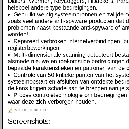
Dialers, Wormen, KeyLoggers, HiJackers, Paras
heleboel andere type bedreigingen.
Gebruikt weinig systeembronnen en zal jde c
zoals veel andere anti-spyware producten dat 
problemen naast bestaande anti-spyware of anti
worden!
Repareert verbroken internetverbindingen, b
registerbewerkingen.
Multi-dimensionale scanning detecteert best
alsmede nieuwe en toekomstige bedreigingen d
bepaalde karakteristieken en patronen van de 
Controle van 50 kritieke punten van het syste
systeemopstart en afsluiten van ontdekte bedr
de kans krijgen schade aan te brengen aan je 
Proces controletechnologie om bedreigingen 
waar deze zich verborgen houden.
Stel een correctie voor
Screenshots: