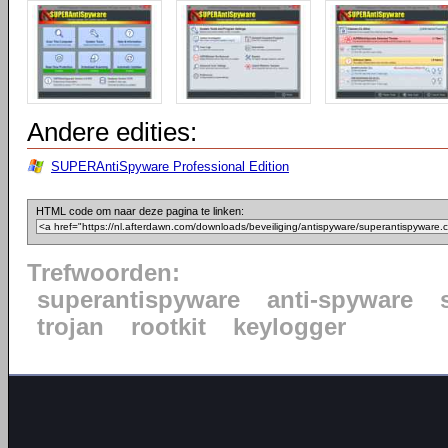
Andere edities:
SUPERAntiSpyware Professional Edition
HTML code om naar deze pagina te linken:
Trefwoorden:
superantispyware
anti-spyware
trojan
rootkit
keylogger