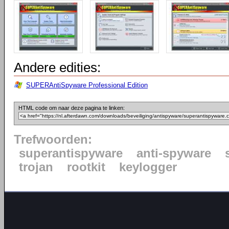
Andere edities:
SUPERAntiSpyware Professional Edition
HTML code om naar deze pagina te linken:
Trefwoorden:
superantispyware
anti-spyware
trojan
rootkit
keylogger