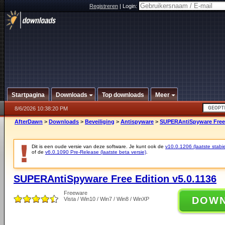
Registreren
|
Login:
Startpagina
Downloads
Top downloads
Meer
8/6/2026 10:38:20 PM
AfterDawn
>
Downloads
>
Beveiliging
>
Antispyware
>
SUPERAntiSpyware Free 
Dit is een oude versie van deze software. Je kunt ook de
v10.0.1206 (laatste stabie
of de
v6.0.1090 Pre-Release (laatste beta versie)
.
SUPERAntiSpyware Free Edition v5.0.1136
Freeware
DOW
Vista / Win10 / Win7 / Win8 / WinXP