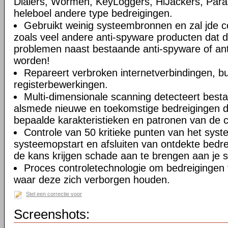
Dialers, Wormen, KeyLoggers, HiJackers, Paras
heleboel andere type bedreigingen.
Gebruikt weinig systeembronnen en zal jde c
zoals veel andere anti-spyware producten dat 
problemen naast bestaande anti-spyware of anti
worden!
Repareert verbroken internetverbindingen, b
registerbewerkingen.
Multi-dimensionale scanning detecteert best
alsmede nieuwe en toekomstige bedreigingen d
bepaalde karakteristieken en patronen van de 
Controle van 50 kritieke punten van het syste
systeemopstart en afsluiten van ontdekte bedr
de kans krijgen schade aan te brengen aan je 
Proces controletechnologie om bedreigingen 
waar deze zich verborgen houden.
Stel een correctie voor
Screenshots: