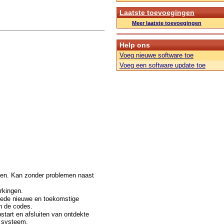
Laatste toevoegingen
Meer laatste toevoegingen
Help ons
Voeg nieuwe software toe
Voeg een software update toe
doen. Kan zonder problemen naast
rkingen.
mede nieuwe en toekomstige
n de codes.
start en afsluiten van ontdekte
e systeem.