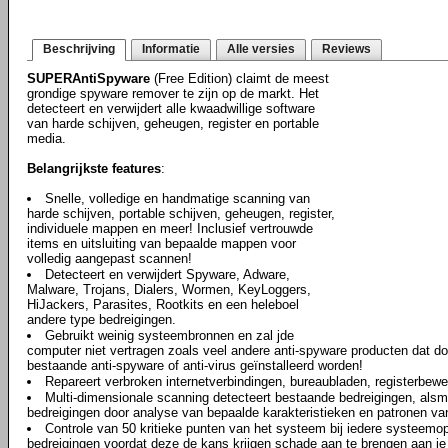
Beschrijving
Informatie
Alle versies
Reviews
SUPERAntiSpyware
(Free Edition) claimt de meest
grondige spyware remover te zijn op de markt. Het
detecteert en verwijdert alle kwaadwillige software
van harde schijven, geheugen, register en portable
media.
Belangrijkste features
:
Snelle, volledige en handmatige scanning van
harde schijven, portable schijven, geheugen, register,
individuele mappen en meer! Inclusief vertrouwde
items en uitsluiting van bepaalde mappen voor
volledig aangepast scannen!
Detecteert en verwijdert Spyware, Adware,
Malware, Trojans, Dialers, Wormen, KeyLoggers,
HiJackers, Parasites, Rootkits en een heleboel
andere type bedreigingen.
Gebruikt weinig systeembronnen en zal jde
computer niet vertragen zoals veel andere anti-spyware producten dat 
bestaande anti-spyware of anti-virus geïnstalleerd worden!
Repareert verbroken internetverbindingen, bureaubladen, registerbewe
Multi-dimensionale scanning detecteert bestaande bedreigingen, als
bedreigingen door analyse van bepaalde karakteristieken en patronen va
Controle van 50 kritieke punten van het systeem bij iedere systeemop
bedreigingen voordat deze de kans krijgen schade aan te brengen aan j