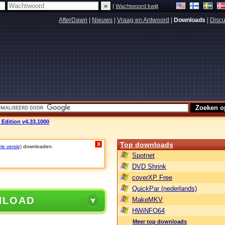
|
Wachtwoord kwijt
AfterDawn
|
Nieuws
|
Vraag en Antwoord
|
Downloads
|
Discu
Edition v4.33.1000
Top downloads
X
le versie)
downloaden.
Spotnet
DVD Shrink
coverXP Free
QuickPar (nederlands)
NLOAD
MakeMKV
HWiNFO64
Meer top downloads