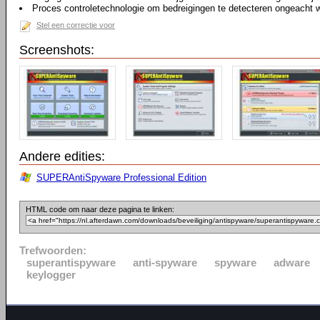
Proces controletechnologie om bedreigingen te detecteren ongeacht 
Stel een correctie voor
Screenshots:
Andere edities:
SUPERAntiSpyware Professional Edition
HTML code om naar deze pagina te linken:
Trefwoorden:
superantispyware
anti-spyware
spyware
adware
keylogger