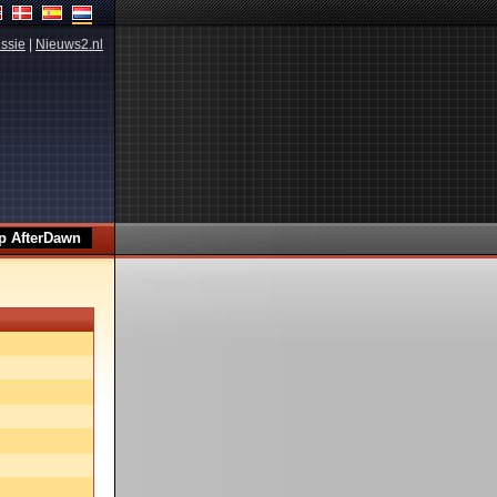
ssie
|
Nieuws2.nl