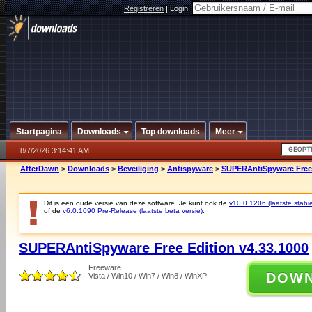
Registreren
|
Login:
Startpagina
Downloads
Top downloads
Meer
8/7/2026 3:14:41 AM
AfterDawn
>
Downloads
>
Beveiliging
>
Antispyware
>
SUPERAntiSpyware Free 
Dit is een oude versie van deze software. Je kunt ook de
v10.0.1206 (laatste stabie
of de
v6.0.1090 Pre-Release (laatste beta versie)
.
SUPERAntiSpyware Free Edition v4.33.1000
Freeware
DOW
Vista / Win10 / Win7 / Win8 / WinXP