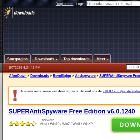
Registreren
|
Login:
Startpagina
Downloads
Top downloads
Meer
8/7/2026 4:34:43 PM
AfterDawn
>
Downloads
>
Beveiliging
>
Antispyware
>
SUPERAntiSpyware Free 
Dit is een oude versie van deze software. Je kunt ook de
v10.0.1206 (laatste stabie
SUPERAntiSpyware Free Edition v6.0.1240
Freeware
DOW
Vista / Win10 / Win7 / Win8 / WinXP