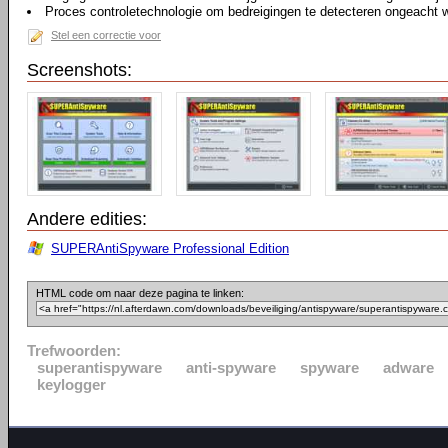
Proces controletechnologie om bedreigingen te detecteren ongeacht 
Stel een correctie voor
Screenshots:
Andere edities:
SUPERAntiSpyware Professional Edition
HTML code om naar deze pagina te linken:
Trefwoorden:
superantispyware
anti-spyware
spyware
adware
keylogger