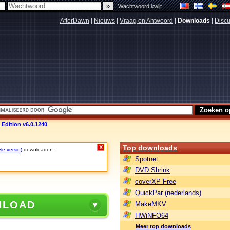
|
Wachtwoord kwijt
AfterDawn
|
Nieuws
|
Vraag en Antwoord
|
Downloads
|
Discu
Edition v6.0.1240
Top downloads
X
le versie)
downloaden.
Spotnet
DVD Shrink
coverXP Free
QuickPar (nederlands)
NLOAD
MakeMKV
HWiNFO64
Meer top downloads