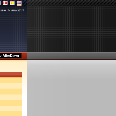
ssie
|
Nieuws2.nl