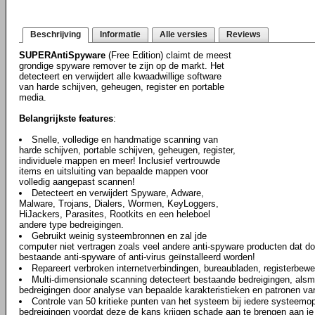
Beschrijving
Informatie
Alle versies
Reviews
SUPERAntiSpyware
(Free Edition) claimt de meest
grondige spyware remover te zijn op de markt. Het
detecteert en verwijdert alle kwaadwillige software
van harde schijven, geheugen, register en portable
media.
Belangrijkste features
:
Snelle, volledige en handmatige scanning van
harde schijven, portable schijven, geheugen, register,
individuele mappen en meer! Inclusief vertrouwde
items en uitsluiting van bepaalde mappen voor
volledig aangepast scannen!
Detecteert en verwijdert Spyware, Adware,
Malware, Trojans, Dialers, Wormen, KeyLoggers,
HiJackers, Parasites, Rootkits en een heleboel
andere type bedreigingen.
Gebruikt weinig systeembronnen en zal jde
computer niet vertragen zoals veel andere anti-spyware producten dat 
bestaande anti-spyware of anti-virus geïnstalleerd worden!
Repareert verbroken internetverbindingen, bureaubladen, registerbewe
Multi-dimensionale scanning detecteert bestaande bedreigingen, als
bedreigingen door analyse van bepaalde karakteristieken en patronen va
Controle van 50 kritieke punten van het systeem bij iedere systeemop
bedreigingen voordat deze de kans krijgen schade aan te brengen aan j