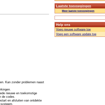
Laatste toevoegingen
Meer laatste toevoegingen
Help ons
Voeg nieuwe software toe
Voeg een software update toe
doen. Kan zonder problemen naast
rkingen.
mede nieuwe en toekomstige
n de codes.
start en afsluiten van ontdekte
e systeem.